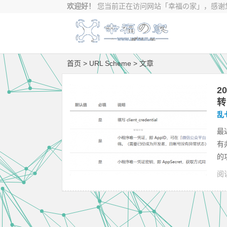
欢迎好！
您当前正在访问网站
「幸福の家」，感谢您
首页
> URL Scheme > 文章
2
转
乱
最
有
的
阅读
Sc