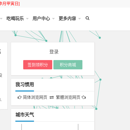
申月甲寅日]
吃喝玩乐
用户中心
更多内容
跳
登录
签到领积分
积分商城
没
我习惯用
简体浏览网页
繁體浏览网页
L
城市天气