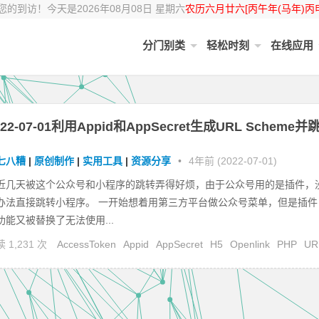
的到访！今天是2026年08月08日 星期六
农历六月廿六[丙午年(马年)丙
分门别类
轻松时刻
在线应用
022-07-01利用Appid和AppSecret生成URL Scheme并
七八糟
|
原创制作
|
实用工具
|
资源分享
•
4年前 (2022-07-01)
近几天被这个公众号和小程序的跳转弄得好烦，由于公众号用的是插件，
办法直接跳转小程序。 一开始想着用第三方平台做公众号菜单，但是插件
功能又被替换了无法使用...
 1,231 次
AccessToken
Appid
AppSecret
H5
Openlink
PHP
UR
heme
小程序
源码
跳转