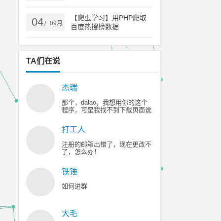
【爬虫学习】用PHP爬取
04
09月
/
百度热搜榜数据
TA们在说
杰瑞
那个，dalao，我想用你的这个
程序，可是我找不到下载页面说
的那个广告，😥 😥 😥 😥 😥
打工人
注册的邮箱出错了，现在更改不
了，怎么办！
铁锤
如何进群
大毛