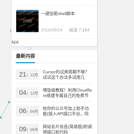
一键加密shell脚本
2016/09/24
阅读 7,164
N/A
最新内容
Cursor的试用周期不够？
21
12月
/
试试这个办法多试用几
次！
喂饭级教程！利用Cloudfla
04
12月
/
re搭建专属自己的免费节
点
给你的公众号加上助手功
06
04月
/
能(接入API接口平台，同
时支持订阅号和服务号)
网站名片信息(简易版)附调
09
09月
/
用接口和代码