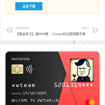
点击下载
PREVIOUS:
NEXT:
【爬虫学习】用PHP爬取百度热搜榜数据
Cursor的试用周期不够？试试这个办法多试用几次！
文章导航
INVITATION
SITELINK
https://www.xwteam.cn
xwteam
5201314***
Use this card to join MyBlog and participate in a pleasant discussion together
19/10/2009
CREATED:
.
WELCOME TO XWTEAM.CN
Welcome to XwTeam ' s Blog , wish you a nice day .