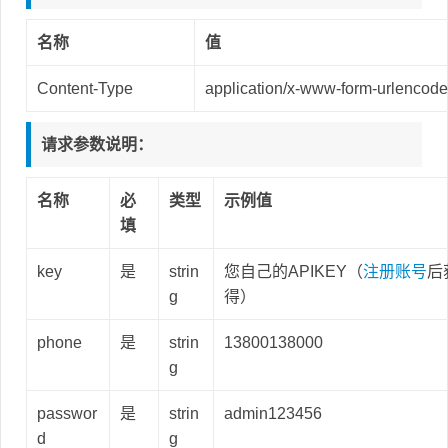
名称
值
Content-Type
application/x-www-form-urlencoded
请求参数说明：
名称
必
类型
示例值
填
key
是
strin
您自己的APIKEY（
注册账号
后
g
得）
phone
是
strin
13800138000
g
passwor
是
strin
admin123456
d
g