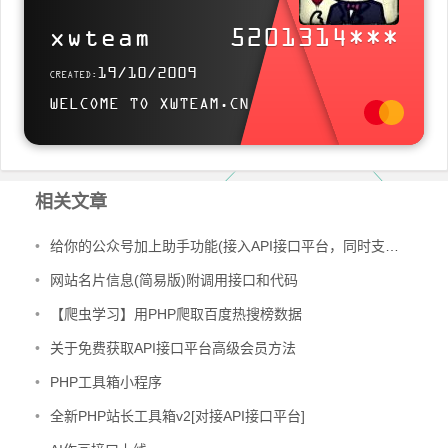
https://www.xwteam.cn
xwteam
5201314***
Use this card to join MyBlog and participate in a pleasant discussion together
19/10/2009
CREATED:
.
WELCOME TO XWTEAM.CN
Welcome to XwTeam ' s Blog , wish you a nice day .
相关文章
•
给你的公众号加上助手功能(接入API接口平台，同时支持订阅号和服务号)
•
网站名片信息(简易版)附调用接口和代码
•
【爬虫学习】用PHP爬取百度热搜榜数据
•
关于免费获取API接口平台高级会员方法
•
PHP工具箱小程序
•
全新PHP站长工具箱v2[对接API接口平台]