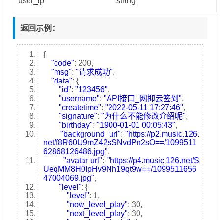
user_ip
string
返回示例：
{
"code"
: 200,
"msg"
:
"请求成功"
,
"data"
: {
"id"
:
"123456"
,
"username"
:
"API接口_网抑云签到"
,
"createtime"
:
"2022-05-11 17:27:46"
,
"signature"
:
"为什么不能修改介绍呢"
,
"birthday"
:
"1900-01-01 00:05:43"
,
"background_url"
:
"https://p2.music.126.
net/f8R60U9mZ42sSNvdPn2sO==/1099511
62868126486.jpg"
,
"avatar url"
:
"https://p4.music.126.net/S
UeqMM8H0IpHv9Nh19qt9w==/1099511656
47004069.jpg"
,
"level"
: {
"level"
: 1,
"now_level_play"
: 30,
"next_level_play"
: 30,