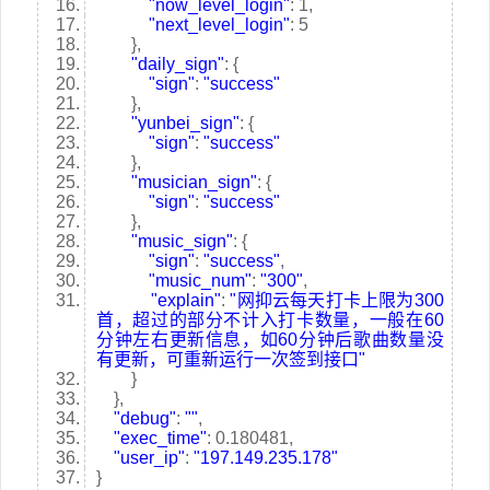
"now_level_login"
: 1,
"next_level_login"
: 5
},
"daily_sign"
: {
"sign"
:
"success"
},
"yunbei_sign"
: {
"sign"
:
"success"
},
"musician_sign"
: {
"sign"
:
"success"
},
"music_sign"
: {
"sign"
:
"success"
,
"music_num"
:
"300"
,
"explain"
:
"网抑云每天打卡上限为300
首，超过的部分不计入打卡数量，一般在60
分钟左右更新信息，如60分钟后歌曲数量没
有更新，可重新运行一次签到接口"
}
},
"debug"
:
""
,
"exec_time"
: 0.180481,
"user_ip"
:
"197.149.235.178"
}