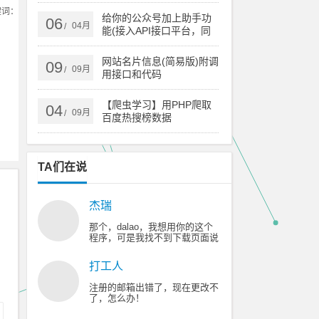
点
键词：
给你的公众号加上助手功
06
04月
/
能(接入API接口平台，同
时支持订阅号和服务号)
网站名片信息(简易版)附调
09
09月
/
用接口和代码
【爬虫学习】用PHP爬取
04
09月
/
百度热搜榜数据
TA们在说
杰瑞
那个，dalao，我想用你的这个
程序，可是我找不到下载页面说
的那个广告，😥 😥 😥 😥 😥
打工人
注册的邮箱出错了，现在更改不
了，怎么办！