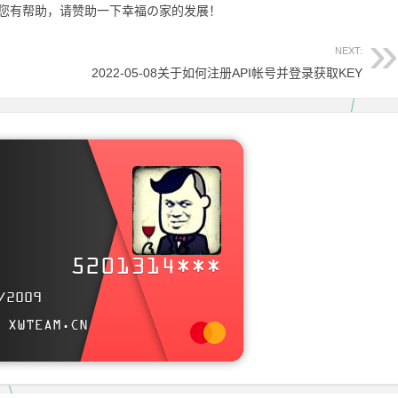
您有帮助，请赞助一下幸福の家的发展！
NEXT:
2022-05-08关于如何注册API帐号并登录获取KEY
xwteam.cn
m
5201314***
MyBlog and participate in a pleasant discussion together
/2009
.
 XWTEAM.CN
Welcome to XwTeam ' s Blog , wish you a nice day .