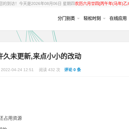
的到访！今天是2026年08月06日 星期四
农历六月廿四[丙午年(马年)乙
分门别类
轻松时刻
在线应用
-24许久未更新,来点小小的改动
2022-04-24 12:51
阅读 432 次
评论 0 条
,还占用资源