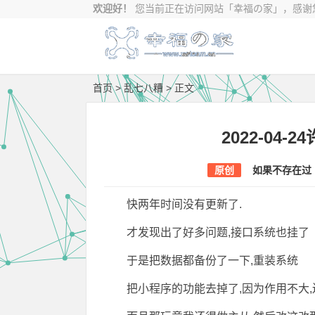
欢迎好！
您当前正在访问网站
「幸福の家」，感谢您
首页
>
乱七八糟
> 正文
2022-04
原创
如果不存在过
快两年时间没有更新了.
才发现出了好多问题,接口系统也挂了
于是把数据都备份了一下,重装系统
把小程序的功能去掉了,因为作用不大