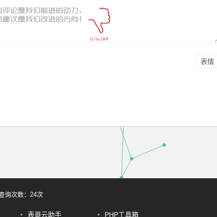
表情
库查询次数：24次
•
表哥云助手
•
PHP工具箱