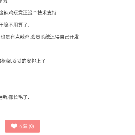
的.
,这辣鸡玩意还没个技术支持
干脆不用算了.
架也是有点辣鸡,会员系统还得自己开发
框架,妥妥的安排上了
新,都长毛了.
收藏
(
0
)