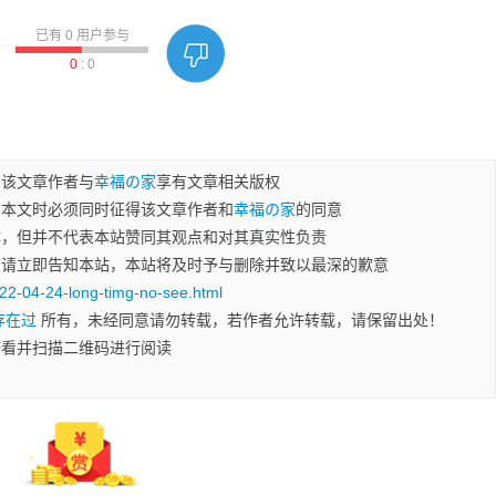
已有
0
用户参与
0
:
0
，该文章作者与
幸福の家
享有文章相关版权
用本文时必须同时征得该文章作者和
幸福の家
的同意
体，但并不代表本站赞同其观点和对其真实性负责
，请立即告知本站，本站将及时予与删除并致以最深的歉意
22-04-24-long-timg-no-see.html
存在过
所有，未经同意请勿转载，若作者允许转载，请保留出处！
查看并扫描二维码进行阅读