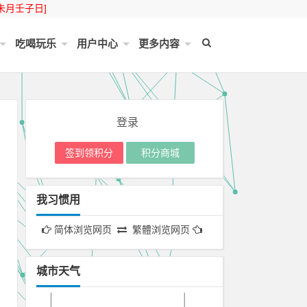
未月壬子日]
吃喝玩乐
用户中心
更多内容
登录
签到领积分
积分商城
我习惯用
简体浏览网页
繁體浏览网页
城市天气