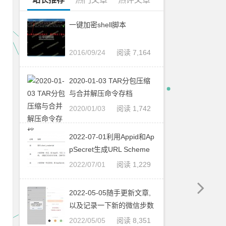
一键加密shell脚本
2016/09/24
阅读 7,164
2020-01-03 TAR分包压缩
与合并解压命令存档
2020/01/03
阅读 1,742
2022-07-01利用Appid和Ap
pSecret生成URL Scheme
并跳转
2022/07/01
阅读 1,229
2022-05-05随手更新文章,
以及记录一下新的微信步数
接口
2022/05/05
阅读 8,351