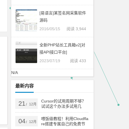
[易语言]某签名网采集软件
源码
2016/05/15
阅读 3,944
全新PHP站长工具箱v2[对
接API接口平台]
2023/07/19
阅读 433
N/A
最新内容
Cursor的试用周期不够？
21
12月
/
试试这个办法多试用几
次！
喂饭级教程！利用Cloudfla
04
12月
/
re搭建专属自己的免费节