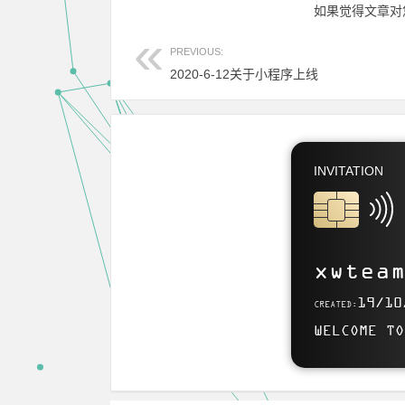
如果觉得文章对
PREVIOUS:
2020-6-12关于小程序上线
INVITATION
SITELINK
https://www.
xwtea
Use this card to join 
19/10
CREATED:
WELCOME TO