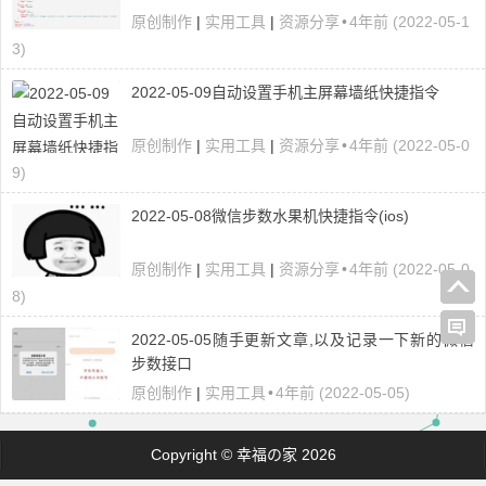
原创制作
|
实用工具
|
资源分享
•
4年前 (2022-05-1
3)
2022-05-09自动设置手机主屏幕墙纸快捷指令
原创制作
|
实用工具
|
资源分享
•
4年前 (2022-05-0
9)
2022-05-08微信步数水果机快捷指令(ios)
原创制作
|
实用工具
|
资源分享
•
4年前 (2022-05-0
8)
2022-05-05随手更新文章,以及记录一下新的微信
步数接口
原创制作
|
实用工具
•
4年前 (2022-05-05)
Copyright © 幸福の家 2026