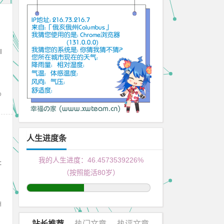
I
p
）
人生进度条
我的人生进度：
46.4573539705%
址
（按照能活80岁）
H
站长推荐
热门文章
热评文章