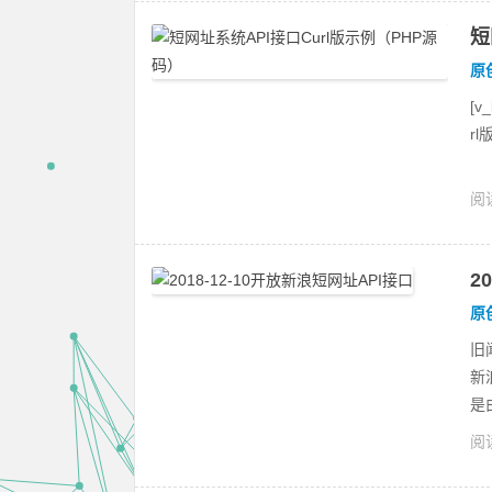
短
原
[v
r
阅读
浪
2
原
旧
新
是由
阅读