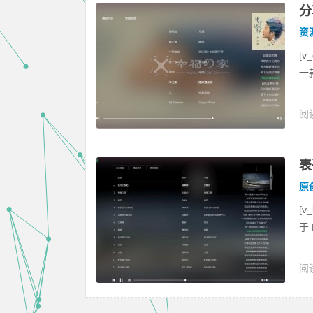
分
资
[v
一款
阅读
表
原
[
于 
阅读