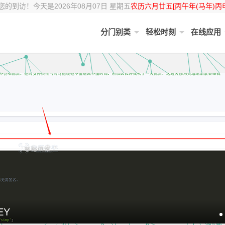
的到访！今天是2026年08月07日 星期五
农历六月廿五[丙午年(马年)丙
分门别类
轻松时刻
在线应用
..
heme并跳转......
.....
EY