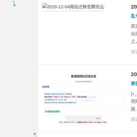
2
乱
其
出
之
阅读
2
原
[
将
提..
阅读