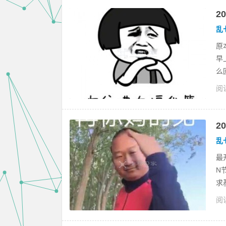
2
乱
原
早
么
阅读
2
乱
最
N
求
阅读