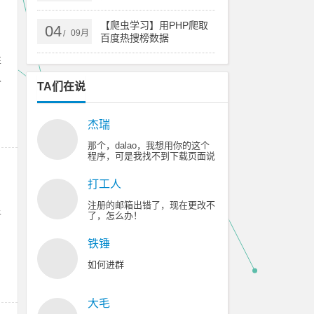
【爬虫学习】用PHP爬取
04
09月
/
百度热搜榜数据
性
久
TA们在说
杰瑞
那个，dalao，我想用你的这个
程序，可是我找不到下载页面说
的那个广告，😥 😥 😥 😥 😥
打工人
注册的邮箱出错了，现在更改不
于
了，怎么办！
铁锤
如何进群
大毛