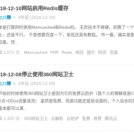
018-12-10网站启用Redis缓存
七八糟
•
8年前 (2018-12-10)
本是打算同时使用Memcached和Redis的。 无奈技术不够硬，折腾了一个
上，还是不行。 于是想要百度一下，发现还真有教程。 咋一看，确实是
回事，然...
 1,075 次
Memcached
PHP
Redis
响应
提升
时间
页面
018-12-08停止使用360网站卫士
七八糟
•
8年前 (2018-12-08)
开始的时候使用360网站卫士是因为它的免费云防护（我个人的理解就是C
节点+DDos流量清洗） 虽然是免费，但是功能还是挺全面的，个人站长的
基本都可以满...
 1,400 次
360网站卫士
云解析
云防护
免费
收费
腾讯云