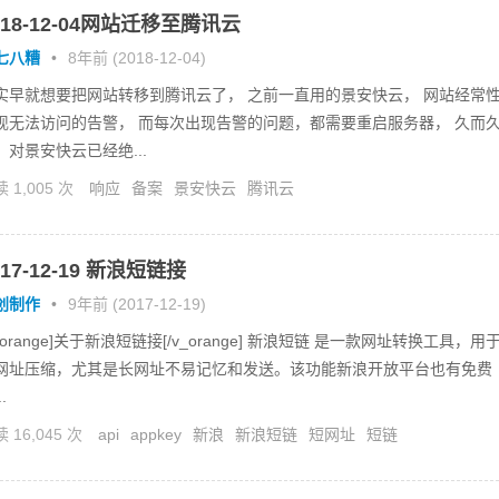
018-12-04网站迁移至腾讯云
七八糟
•
8年前 (2018-12-04)
实早就想要把网站转移到腾讯云了， 之前一直用的景安快云， 网站经常
现无法访问的告警， 而每次出现告警的问题，都需要重启服务器， 久而
，对景安快云已经绝...
 1,005 次
响应
备案
景安快云
腾讯云
017-12-19 新浪短链接
创制作
•
9年前 (2017-12-19)
v_orange]关于新浪短链接[/v_orange] 新浪短链 是一款网址转换工具，用
网址压缩，尤其是长网址不易记忆和发送。该功能新浪开放平台也有免费
.
 16,045 次
api
appkey
新浪
新浪短链
短网址
短链