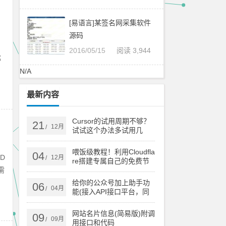
[易语言]某签名网采集软件
源码
2016/05/15
阅读 3,944
那
N/A
最新内容
Cursor的试用周期不够？
21
12月
/
试试这个办法多试用几
次！
喂饭级教程！利用Cloudfla
04
D
12月
/
re搭建专属自己的免费节
需
点
给你的公众号加上助手功
06
04月
/
能(接入API接口平台，同
时支持订阅号和服务号)
网站名片信息(简易版)附调
09
09月
/
用接口和代码