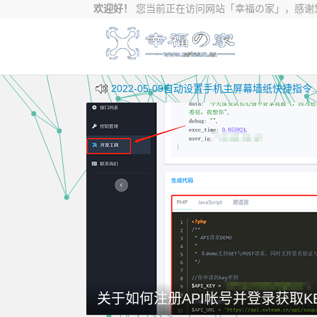
欢迎好！
您当前正在访问网站
「幸福の家」，感谢您
2022-05-09自动设置手机主屏幕墙纸快捷指令....
2022-07-01利用Appid和AppSecret生成URL Sc
2022-05-14半夜更新个网抑云签到接口和快捷指令.
关于如何注册API帐号并登录获取K