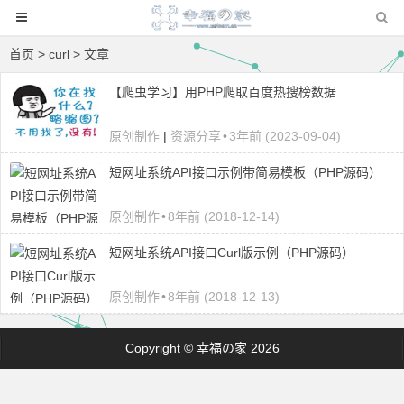
首页
> curl > 文章
【爬虫学习】用PHP爬取百度热搜榜数据
原创制作
|
资源分享
•
3年前 (2023-09-04)
短网址系统API接口示例带简易模板（PHP源码）
原创制作
•
8年前 (2018-12-14)
短网址系统API接口Curl版示例（PHP源码）
原创制作
•
8年前 (2018-12-13)
Copyright © 幸福の家 2026