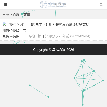
首页
> 百度 > 文章
【爬虫学习】用PHP爬取百度热搜榜数据
原创制作
|
资源分享
•
3年前 (2023-09-04)
Copyright © 幸福の家 2026