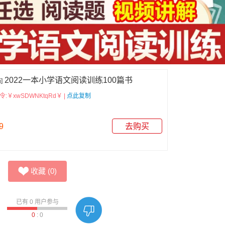
2022一本小学语文阅读训练100篇书
]
:￥xwSDWNKtqRd￥ |
点此复制
9
去购买
收藏
(
0
)
已有
0
用户参与
0
:
0