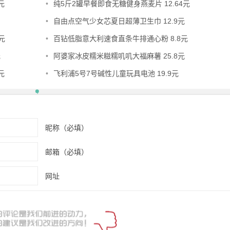
元
•
纯5斤2罐早餐即食无糖健身燕麦片 12.64元
•
自由点空气少女芯夏日超薄卫生巾 12.9元
元
•
百钻低脂意大利速食直条牛排通心粉 8.8元
元
•
阿婆家冰皮糯米糍糯叽叽大福麻薯 25.8元
元
•
飞利浦5号7号碱性儿童玩具电池 19.9元
昵称（必填）
邮箱（必填）
网址