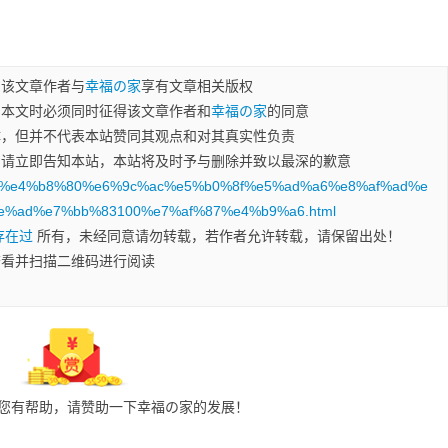
，该文章作者与
幸福の家
享有文章相关版权
用本文时必须同时征得该文章作者和
幸福の家
的同意
体，但并不代表本站赞同其观点和对其真实性负责
，请立即告知本站，本站将及时予与删除并致以最深的歉意
/2022%e4%b8%80%e6%9c%ac%e5%b0%8f%e5%ad%a6%e8%af%ad%e
%ad%e7%bb%83100%e7%af%87%e4%b9%a6.html
存在过
所有，未经同意请勿转载，若作者允许转载，请保留出处！
查看并扫描二维码进行阅读
您有帮助，请赞助一下幸福の家的发展！