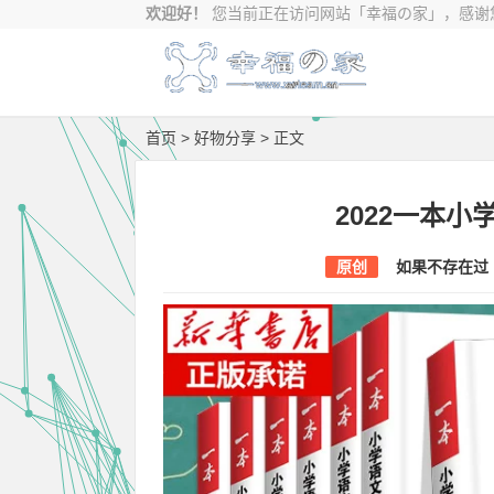
欢迎好！
您当前正在访问网站
「幸福の家」，感谢您
首页
>
好物分享
> 正文
2022一本小
原创
如果不存在过