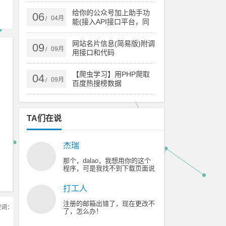
点
给你的公众号加上助手功
06
04月
/
能(接入API接口平台，同
时支持订阅号和服务号)
网站名片信息(简易版)附调
09
09月
/
用接口和代码
【爬虫学习】用PHP爬取
04
09月
/
百度热搜榜数据
TA们在说
杰瑞
那个，dalao，我想用你的这个
程序，可是我找不到下载页面说
的那个广告，😥 😥 😥 😥 😥
打工人
注册的邮箱出错了，现在更改不
键词：
了，怎么办！