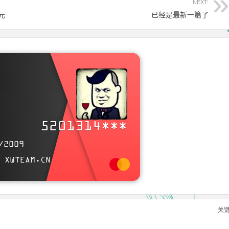
NEXT:
元
已经是最新一篇了
xwteam.cn
m
5201314***
MyBlog and participate in a pleasant discussion together
/2009
.
 XWTEAM.CN
Welcome to XwTeam ' s Blog , wish you a nice day .
关