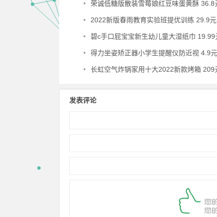
•
荣诚低糖版散装雪莓娘红豆味蛋黄酥 36.8
•
2022新版春雨教育实验班提优训练 29.9元
•
碧c手口屁宝宝新生幼儿童大湿纸巾 19.99
•
得力坐姿矫正器小学生提醒仪防近视 4.9
•
长虹空气炸锅家用十大2022新款烤箱 209
发表评论