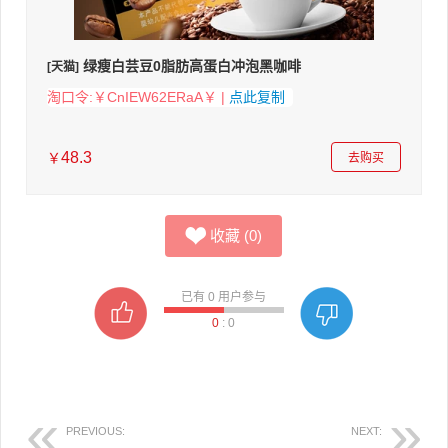
绿瘦白芸豆0脂肪高蛋白冲泡黑咖啡
[天猫]
淘口令:￥CnIEW62ERaA￥ |
点此复制
48.3
￥
去购买
收藏
(
0
)
已有
0
用户参与
0
:
0
PREVIOUS:
NEXT: