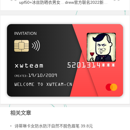
upf50+冰丝防晒衣男女轻薄款钓鱼服 159.90元
drew官方联名2022新款笑脸印花t恤 券后39.9元
文章导航
INVITATION
SITELINK
https://www.xwteam.cn
xwteam
5201314***
Use this card to join MyBlog and participate in a pleasant discussion together
19/10/2009
CREATED:
.
WELCOME TO XWTEAM.CN
Welcome to XwTeam ' s Blog , wish you a nice day .
相关文章
•
诗蒂琳卡女防水防汗自然不脱色眉笔 39.8元