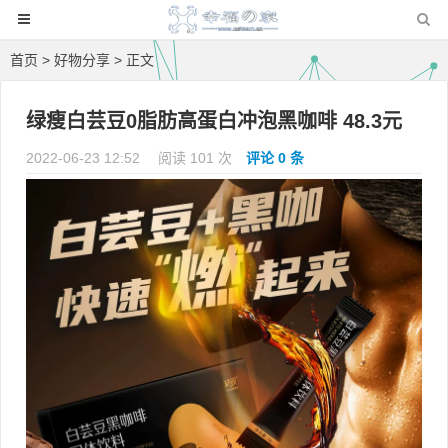
首页
>
好物分享
> 正文
绿瘦白芸豆0脂肪高蛋白冲泡黑咖啡 48.3元
2022-06-23 12:52
阅读 101 次
评论 0 条