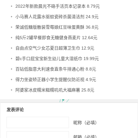
•
2022年新款晨光不硌手活页本记录本 8.79元
•
小马赛人花露水驱蚊瓷砖杀菌清洁剂 24.9元
•
荣诚低糖版散装雪莓娘红豆味蛋黄酥 36.8元
•
纯5斤2罐早餐即食无糖健身燕麦片 12.64元
•
自由点空气少女芯夏日超薄卫生巾 12.9元
•
碧c手口屁宝宝新生幼儿童大湿纸巾 19.99元
•
百钻低脂意大利速食直条牛排通心粉 8.8元
•
得力坐姿矫正器小学生提醒仪防近视 4.9元
•
阿婆家冰皮糯米糍糯叽叽大福麻薯 25.8元
发表评论
昵称（必填）
邮箱（必填）