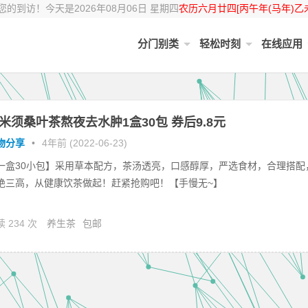
的到访！今天是2026年08月06日 星期四
农历六月廿四[丙午年(马年)乙
分门别类
轻松时刻
在线应用
米须桑叶茶熬夜去水肿1盒30包 券后9.8元
物分享
•
4年前 (2022-06-23)
一盒30小包】采用草本配方，茶汤透亮，口感醇厚，严选食材，合理搭配
绝三高，从健康饮茶做起！赶紧抢购吧！【手慢无~】
 234 次
养生茶
包邮