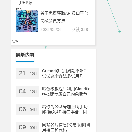
关于免费获取API接口平台
高级会员方法
2023/08/06
阅读 339
N/A
最新内容
Cursor的试用周期不够？
21
12月
/
试试这个办法多试用几
次！
喂饭级教程！利用Cloudfla
04
12月
/
re搭建专属自己的免费节
点
给你的公众号加上助手功
06
04月
/
能(接入API接口平台，同
时支持订阅号和服务号)
网站名片信息(简易版)附调
09
09月
/
用接口和代码