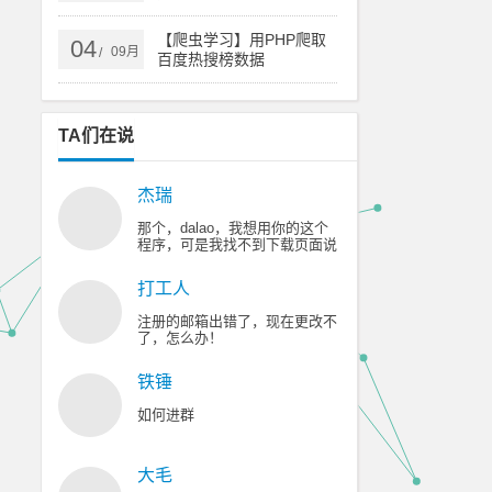
【爬虫学习】用PHP爬取
04
09月
/
百度热搜榜数据
TA们在说
杰瑞
那个，dalao，我想用你的这个
程序，可是我找不到下载页面说
的那个广告，😥 😥 😥 😥 😥
打工人
注册的邮箱出错了，现在更改不
了，怎么办！
铁锤
如何进群
大毛