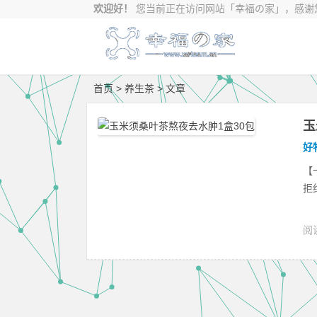
欢迎好！
您当前正在访问网站
「幸福の家」，感谢您
首页
> 养生茶 > 文章
玉
好
【
拒
阅读