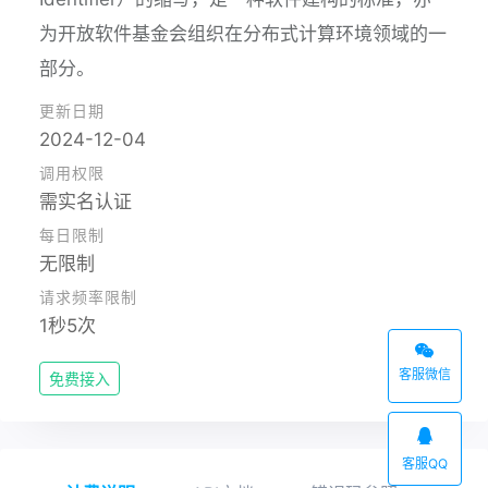
请求限制：
免费/测试用户请求频率限制
请求频率总限制
每
1秒5次
1秒5次
不
每个免费用户的QPS总限制
每个用户QPS总限制
每
其他准入要求：
前往认证
账户需要实名认证
产品目录
客服微信
站长工具
UUID生成
友链检测接口
客服QQ